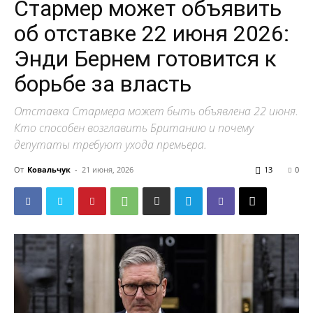
Стармер может объявить
об отставке 22 июня 2026:
Энди Бернем готовится к
борьбе за власть
Отставка Стармера может быть объявлена 22 июня.
Кто способен возглавить Британию и почему
депутаты требуют ухода премьера.
От
Ковальчук
-
21 июня, 2026
13
0