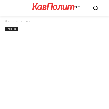
КавПолит
NEW
Домой
Главное
Главное