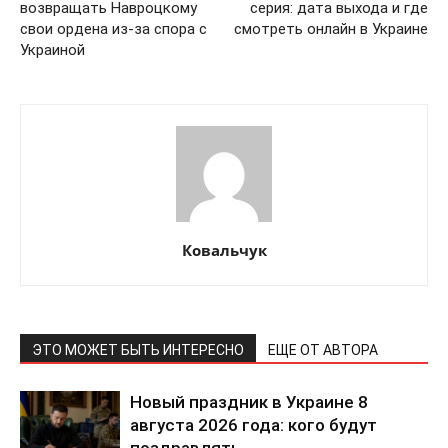
возвращать Навроцкому
серия: дата выхода и где
свои ордена из-за спора с
смотреть онлайн в Украине
Украиной
ПОДПИСАТЬСЯ СЕЙЧАС
Ковальчук
О нас
ЭТО МОЖЕТ БЫТЬ ИНТЕРЕСНО
ЕЩЕ ОТ АВТОРА
Связаться с нами
Новый праздник в Украине 8
Политика конфиденциальности
августа 2026 года: кого будут
Отказ от ответственности
поздравлять