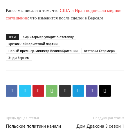
Ранее мы писали о том, что
США и Иран подписали мирное
соглашение
: что изменится после сделки в Версале
ТЕГИ
Кир Стармер уходит в отставку
кризис Лейбористской партии
новый премьер-министр Великобритании
отставка Стармера
Энди Бернем
КавПолит
Предыдущая статья
Следующая статья
Польские политики начали
Дом Дракона 3 сезон 1