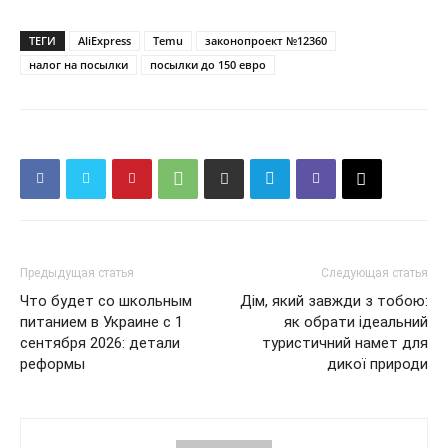
ТЕГИ
AliExpress
Temu
законопроект №12360
налог на посылки
посылки до 150 евро
Предыдущая статья
Следующая статья
Что будет со школьным
Дім, який завжди з тобою:
питанием в Украине с 1
як обрати ідеальний
сентября 2026: детали
туристичний намет для
реформы
дикої природи