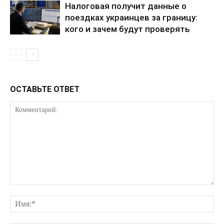
Налоговая получит данные о
поездках украинцев за границу:
кого и зачем будут проверять
О нас
Связаться с нами
Политика конфиденциальности
Отказ от ответственности
ОСТАВЬТЕ ОТВЕТ
Подписка
Мой аккаунт
Реклама
Контакты