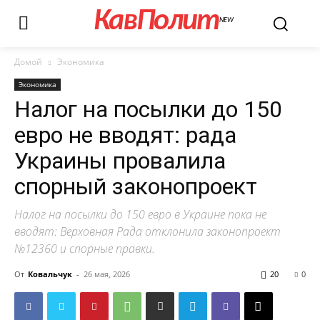
КавПолит
NEW
Домой
Экономика
Экономика
Налог на посылки до 150
евро не вводят: рада
Украины провалила
спорный законопроект
Налог на посылки до 150 евро в Украине пока не
вводят: Верховная Рада отклонила законопроект
№12360 и спорные правки.
От
Ковальчук
-
26 мая, 2026
20
0