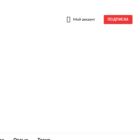
W
Мой аккаунт
ПОДПИСКА
ра
Отдых
Техно