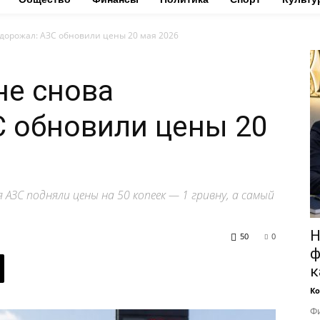
одорожал: АЗС обновили цены 20 мая 2026
не снова
 обновили цены 20
 АЗС подняли цены на 50 копеек — 1 гривну, а самый
Н
50
0
ф
к
Ко
Фи