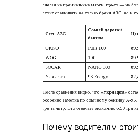
сделан на премиальные марки, где-то — на бо
стоит сравнивать не только бренд АЗС, но и к
Самый дорогой
Сеть АЗС
Цен
бензин
ПОДПИСАТЬСЯ
OKKO
Pulls 100
89,
WOG
100
89,
SOCAR
NANO 100
89,
Укрнафта
98 Energy
82,
После сравнения видно, что
«Укрнафта»
остае
особенно заметна по обычному бензину А-95.
грн за литр. Это означает экономию 6,59 грн н
Почему водителям стои