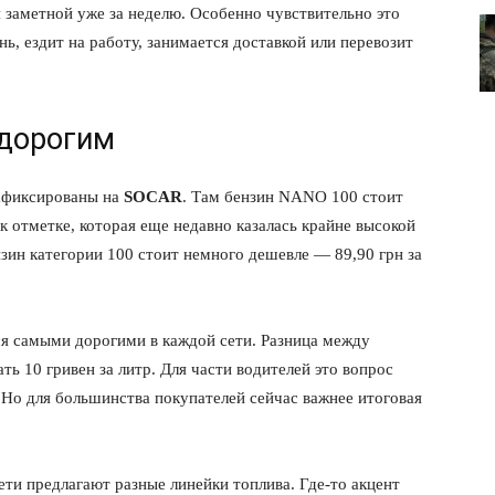
я заметной уже за неделю. Особенно чувствительно это
нь, ездит на работу, занимается доставкой или перевозит
 дорогим
зафиксированы на
SOCAR
. Там бензин NANO 100 стоит
к отметке, которая еще недавно казалась крайне высокой
ин категории 100 стоит немного дешевле — 89,90 грн за
лит
я самыми дорогими в каждой сети. Разница между
 10 гривен за литр. Для части водителей это вопрос
О нас
. Но для большинства покупателей сейчас важнее итоговая
Связаться с нами
Политика конфиденциальности
ети предлагают разные линейки топлива. Где-то акцент
Отказ от ответственности