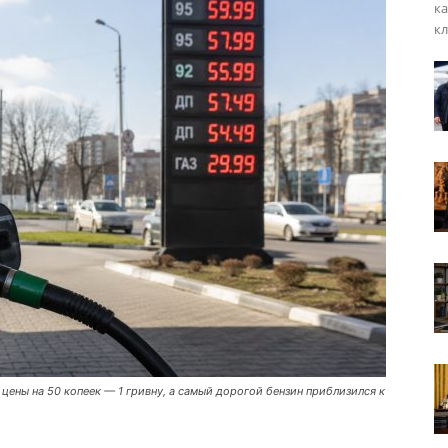
ка
кл
цены на 50 копеек — 1 гривну, а самый дорогой бензин приблизился к