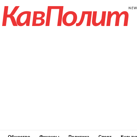
КавПолит
NE
Общество
Финансы
Политика
Спорт
Культу