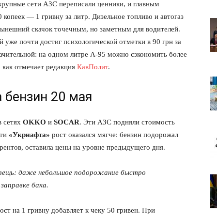
 крупные сети АЗС переписали ценники, и главным
 копеек — 1 гривну за литр. Дизельное топливо и автогаз
 нынешний скачок точечным, но заметным для водителей.
 уже почти достиг психологической отметки в 90 грн за
начительной: на одном литре А-95 можно сэкономить более
, как отмечает редакция
КавПолит
.
 бензин 20 мая
в сетях
OKKO
и
SOCAR
. Эти АЗС подняли стоимость
ети
«Укрнафта»
рост оказался мягче: бензин подорожал
урентов, оставила цены на уровне предыдущего дня.
вещь: даже небольшое подорожание быстро
заправке бака.
ост на 1 гривну добавляет к чеку 50 гривен. При