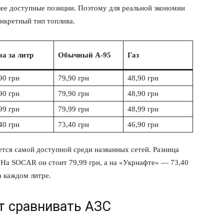
лее доступные позиции. Поэтому для реальной экономии
Подписка
онкретный тип топлива.
Мой аккаунт
Реклама
а за литр
Обычный А-95
Газ
Контакты
 СЕЙЧАС
90 грн
79,90 грн
48,90 грн
90 грн
79,90 грн
48,90 грн
99 грн
79,99 грн
48,99 грн
40 грн
73,40 грн
46,90 грн
тся самой доступной среди названных сетей. Разница
 На SOCAR он стоит 79,99 грн, а на «Укрнафте» — 73,40
а каждом литре.
т сравнивать АЗС