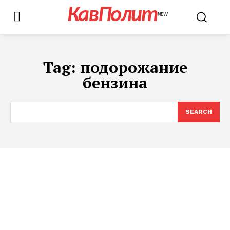
КавПолит
NEW
Tag:
подорожание
бензина
SEARCH