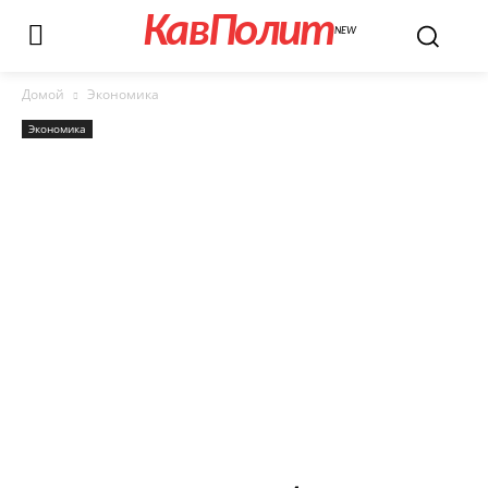
КавПолит
NEW
Домой
Экономика
Экономика