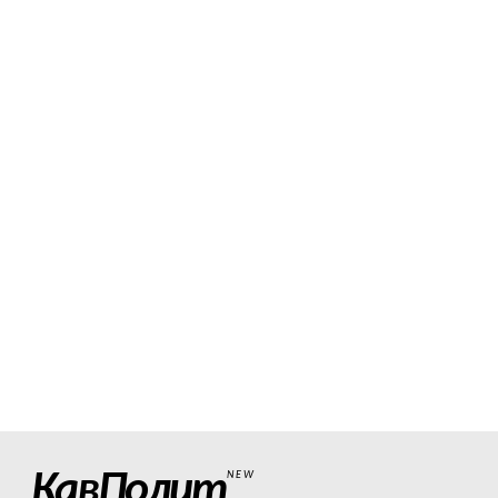
КавПолит
NEW