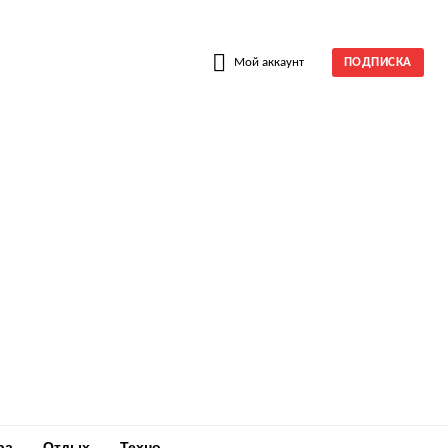
W
Мой аккаунт
ПОДПИСКА
ра
Отдых
Техно