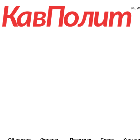
КавПолит
NE
Общество
Финансы
Политика
Спорт
Культу