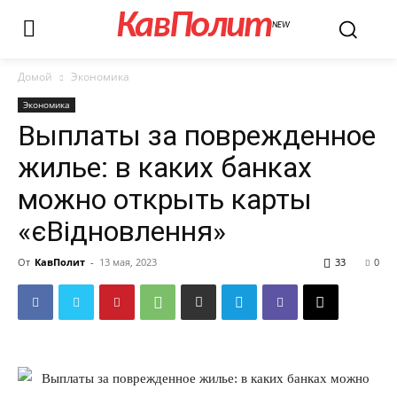
КавПолит
NEW
Домой
Экономика
Экономика
Выплаты за поврежденное
жилье: в каких банках
можно открыть карты
«єВідновлення»
От
КавПолит
-
13 мая, 2023
33
0