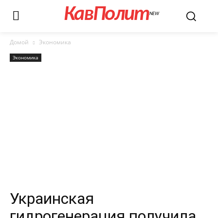
КавПолит
NEW
Домой
Экономика
Экономика
Украинская
гидрогенерация получила