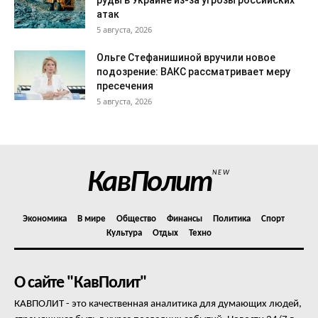
руды в Украине из-за угрозы российских
атак
5 августа, 2026
Ольге Стефанишиной вручили новое
подозрение: ВАКС рассматривает меру
пресечения
5 августа, 2026
КавПолит
NEW
Экономика
В мире
Общество
Финансы
Политика
Спорт
Культура
Отдых
Техно
О сайте "КавПолит"
КАВПОЛИТ - это качественная аналитика для думающих людей,