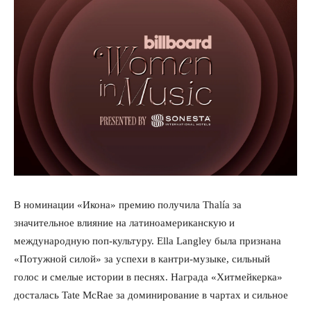
В номинации «Икона» премию получила Thalía за
значительное влияние на латиноамериканскую и
международную поп-культуру. Ella Langley была признана
«Потужной силой» за успехи в кантри-музыке, сильный
голос и смелые истории в песнях. Награда «Хитмейкерка»
досталась Tate McRae за доминирование в чартах и сильное