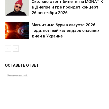
Сколько стоят билеты на MONATIK
в Днепре и где пройдет концерт
26 сентября 2026
Магнитные бури в августе 2026
О нас
года: полный календарь опасных
Связаться с нами
дней в Украине
Политика конфиденциальности
Отказ от ответственности
Подписка
Мой аккаунт
ОСТАВЬТЕ ОТВЕТ
Реклама
Контакты