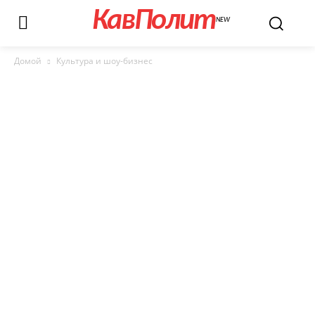
КавПолит
NEW
Домой
Культура и шоу-бизнес