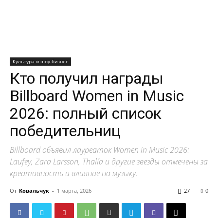
Культура и шоу-бизнес
Кто получил награды
Billboard Women in Music
2026: полный список
победительниц
Billboard объявил лауреаток Women in Music 2026:
Laufey, Zara Larsson, Thalía и другие звезды отмечены за
креативность и влияние на музыку.
От
Ковальчук
-
1 марта, 2026
27
0