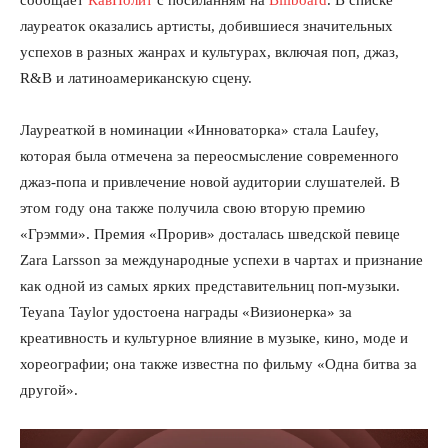
сообщает
КавПолит
с посиланням на
Billboard
. В списке
лауреаток оказались артисты, добившиеся значительных
успехов в разных жанрах и культурах, включая поп, джаз,
R&B и латиноамериканскую сцену.
Лауреаткой в номинации «Инноваторка» стала Laufey,
которая была отмечена за переосмысление современного
джаз-попа и привлечение новой аудитории слушателей. В
этом году она также получила свою вторую премию
«Грэмми». Премия «Прорив» досталась шведской певице
Zara Larsson за международные успехи в чартах и признание
как одной из самых ярких представительниц поп-музыки.
Teyana Taylor удостоена награды «Визионерка» за
креативность и культурное влияние в музыке, кино, моде и
хореографии; она также известна по фильму «Одна битва за
другой».