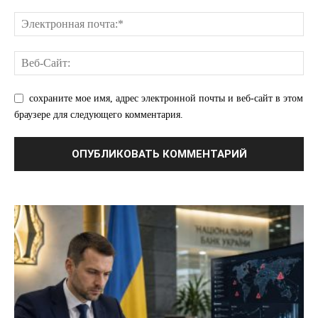
О нас
Связаться с нами
сохраните мое имя, адрес электронной почты и веб-сайт в этом
Политика конфиденциальности
браузере для следующего комментария.
Отказ от ответственности
Подписка
Мой аккаунт
Реклама
Контакты