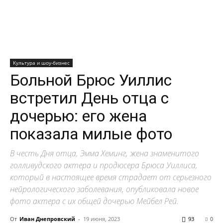
Культура и шоу-бизнес
Больной Брюс Уиллис
встретил День отца с
дочерью: его жена
показала милые фото
В честь Дня отца, Эмма Хеминг, жена знаменитого
голливудского актера и продюсера Брюса Уиллиса,
который в настоящее время страдает от серьезного
нейрологического заболевания, опубликовала новое
фото актера с их общей дочерью Мейбел Рей.
От
Иван Днепровский
-
19 июня, 2023
93
0