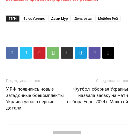
ТЕГИ
Брюс Уиллис
Деми Мур
День отца
Мейбел Рей
Предыдущая статья
Следующая статья
У РФ появились новые
Футбол: сборная Украины
загадочные боекомплекты:
назвала заявку на матч
Украина узнала первые
отбора Евро-2024 с Мальтой
детали