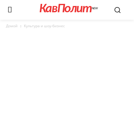
КавПолит
NEW
Домой
Культура и шоу-бизнес