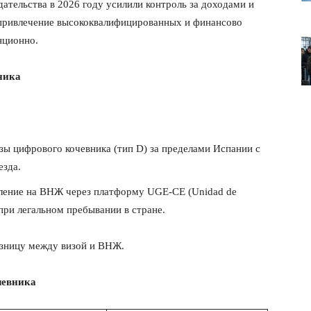
ательства в 2026 году усилили контроль за доходами и
привлечение высококвалифицированных и финансово
нционно.
ника
зы цифрового кочевника (тип D) за пределами Испании с
зда.
ление на ВНЖ через платформу UGE-CE (Unidad de
) при легальном пребывании в стране.
лит
О нас
азницу между визой и ВНЖ.
Связаться с нами
чевника
Политика конфиденциальности
Отказ от ответственности