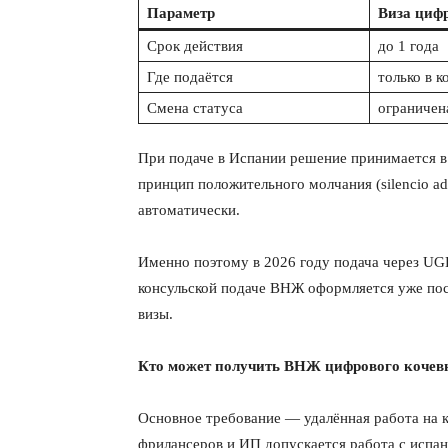
Параметр
Виза циф
Срок действия
до 1 года
Где подаётся
только в к
Смена статуса
ограничен
ПОДПИСАТЬСЯ
При подаче в Испании решение принимается в 
принцип положительного молчания (silencio a
автоматически.
Именно поэтому в 2026 году подача через U
консульской подаче ВНЖ оформляется уже посл
визы.
Кто может получить ВНЖ цифрового кочев
Основное требование — удалённая работа на 
фрилансеров и ИП допускается работа с испан