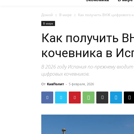
Домой
В мире
Как получить ВНЖ цифрового к
В мире
Как получить 
кочевника в Ис
В 2026 году Испания по-прежнему входит
цифровых кочевников.
От
КавПолит
-
5 февраля, 2026