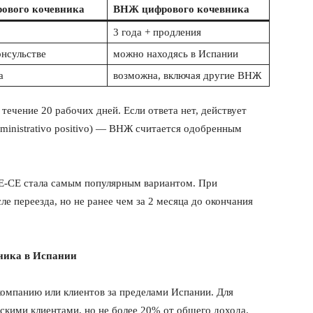
рового кочевника
ВНЖ цифрового кочевника
Подписка
3 года + продления
Мой аккаунт
онсульстве
можно находясь в Испании
Реклама
а
возможна, включая другие ВНЖ
Контакты
 СЕЙЧАС
течение 20 рабочих дней. Если ответа нет, действует
dministrativo positivo) — ВНЖ считается одобренным
GE-CE стала самым популярным вариантом. При
е переезда, но не ранее чем за 2 месяца до окончания
ника в Испании
компанию или клиентов за пределами Испании. Для
скими клиентами, но не более 20% от общего дохода.