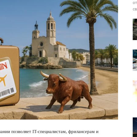
от
св
нии позволяет IT-специалистам, фрилансерам и