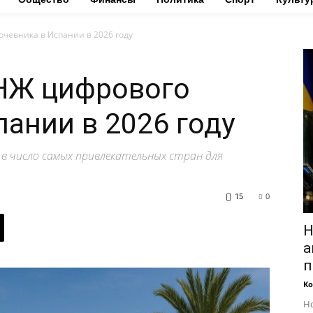
очевника в Испании в 2026 году
ВНЖ цифрового
пании в 2026 году
 в число самых привлекательных стран для
15
0
Н
а
п
Ко
Но