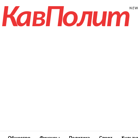
КавПолит
NE
Общество
Финансы
Политика
Спорт
Культу