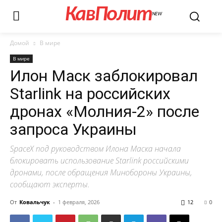
КавПолит
NEW
Домой
В мире
В мире
Илон Маск заблокировал
Starlink на российских
дронах «Молния-2» после
запроса Украины
SpaceX под руководством Илона Маска начала
блокировать использование Starlink российскими
дронами, после обращения Минобороны Украины,
сообщают эксперты.
От
Ковальчук
-
1 февраля, 2026
12
0