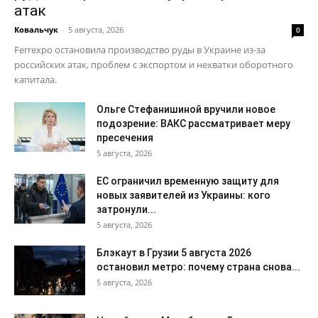
атак
Ковальчук
-
5 августа, 2026
0
Ferrexpo остановила производство руды в Украине из-за
российских атак, проблем с экспортом и нехватки оборотного
капитала.
Ольге Стефанишиной вручили новое
подозрение: ВАКС рассматривает меру
пресечения
5 августа, 2026
ЕС ограничил временную защиту для
новых заявителей из Украины: кого
затронули...
5 августа, 2026
Блэкаут в Грузии 5 августа 2026
остановил метро: почему страна снова...
5 августа, 2026