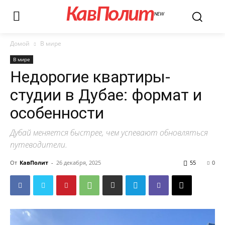
КавПолит
NEW
Домой
В мире
В мире
Недорогие квартиры-
студии в Дубае: формат и
особенности
Дубай меняется быстрее, чем успевают обновляться
путеводители.
От
КавПолит
-
26 декабря, 2025
55
0