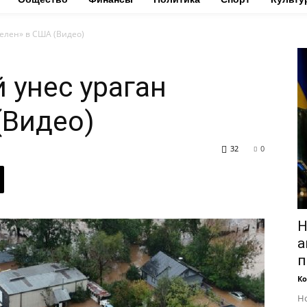
Хелен» в США (Видео)
 унес ураган
(Видео)
32
0
Н
а
п
Ко
Но