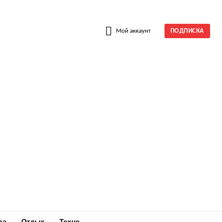
W
Мой аккаунт
ПОДПИСКА
ра
Отдых
Техно