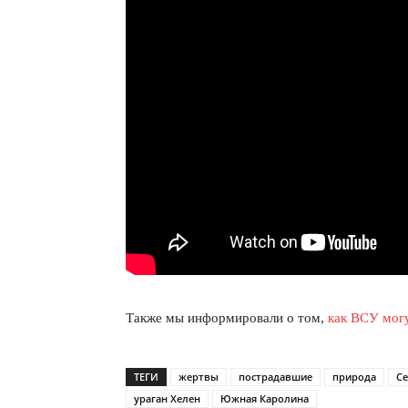
КавПо
Также мы информировали о том,
как ВСУ мог
ТЕГИ
жертвы
пострадавшие
природа
Се
ураган Хелен
Южная Каролина