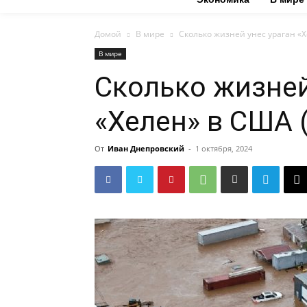
Домой
В мире
Сколько жизней унес ураган «
В мире
Сколько жизней
«Хелен» в США 
От
Иван Днепровский
-
1 октября, 2024