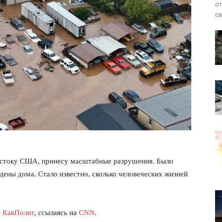
от
св
остоку США, принесу масштабные разрушения. Было
ены дома. Стало известно, сколько человеческих жизней
т
КавПолит
, ссылаясь на
CNN
.