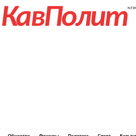
КавПолит
NE
Общество
Финансы
Политика
Спорт
Культу