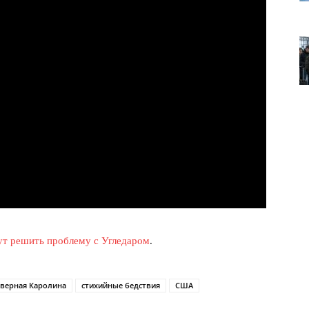
лит
О нас
Связаться с нами
Политика конфиденциальности
Отказ от ответственности
ут решить проблему с Угледаром
.
Подписка
Мой аккаунт
Реклама
верная Каролина
стихийные бедствия
США
Контакты