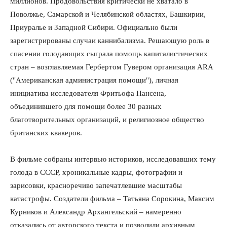
миллионов. Продовольствия критически не хватало в
Поволжье, Самарской и Челябинской областях, Башкирии,
Приуралье и Западной Сибири. Официально были
зарегистрированы случаи каннибализма. Решающую роль в
спасении голодающих сыграла помощь капиталистических
стран – возглавляемая Гербертом Гувером организация ARA
("Американская администрация помощи"), личная
инициатива исследователя Фритьофа Нансена,
объединившего для помощи более 30 разных
благотворительных организаций, и религиозное общество
британских квакеров.
В фильме собраны интервью историков, исследовавших тему
голода в СССР, хроникальные кадры, фотографии и
зарисовки, красноречиво запечатлевшие масштабы
катастрофы. Создатели фильма – Татьяна Сорокина, Максим
Курников и Александр Архангельский – намеренно
отказались от авторского текста и позволили архивным