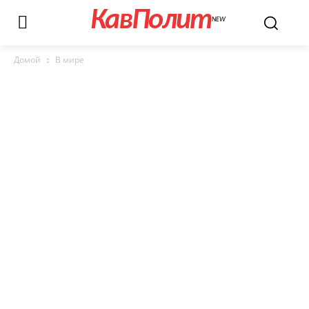
КавПолит
NEW
Домой
В мире