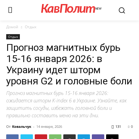
КавПолит
NEW
Домой
Отдых
Отдых
Прогноз магнитных бурь
15-16 января 2026: в
Украину идет шторм
уровня G2 и головные боли
Прогноз магнитных бурь 15-16 января 2026:
ожидается шторм K-index 6 в Украине. Узнайте, как
защитить сосуды, избежать головной боли и
правильно составить меню на эти дни.
От
Ковальчук
-
14 января, 2026
131
0