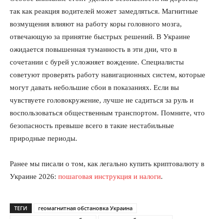
так как реакция водителей может замедляться. Магнитные
возмущения влияют на работу коры головного мозга,
О нас
отвечающую за принятие быстрых решений. В Украине
Связаться с нами
ожидается повышенная туманность в эти дни, что в
Политика конфиденциальности
сочетании с бурей усложняет вождение. Специалисты
Отказ от ответственности
советуют проверять работу навигационных систем, которые
могут давать небольшие сбои в показаниях. Если вы
Подписка
чувствуете головокружение, лучше не садиться за руль и
Мой аккаунт
воспользоваться общественным транспортом. Помните, что
Реклама
безопасность превыше всего в такие нестабильные
Контакты
природные периоды.
Ранее мы писали о том, как легально купить криптовалюту в
Украине 2026:
пошаговая инструкция и налоги
.
ТЕГИ
геомагнитная обстановка Украина