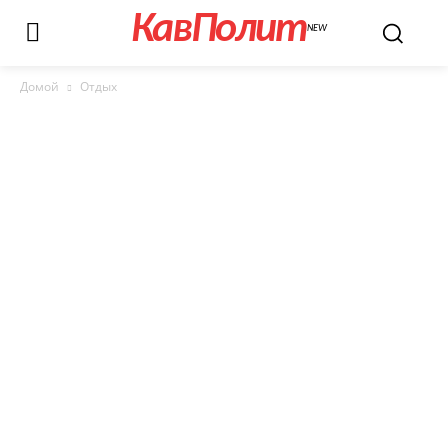
КавПолит
NEW
Домой
Отдых