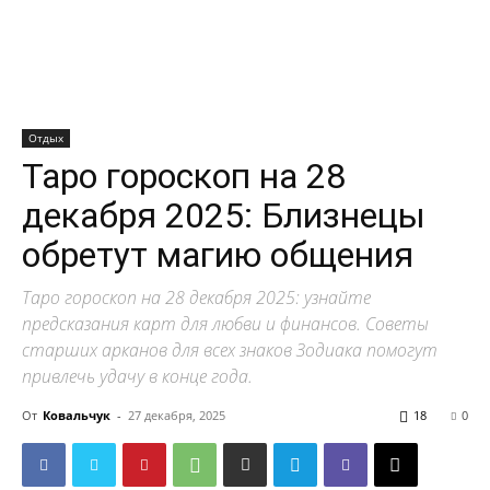
Отдых
Таро гороскоп на 28
декабря 2025: Близнецы
обретут магию общения
Таро гороскоп на 28 декабря 2025: узнайте
предсказания карт для любви и финансов. Советы
старших арканов для всех знаков Зодиака помогут
привлечь удачу в конце года.
От
Ковальчук
-
27 декабря, 2025
18
0