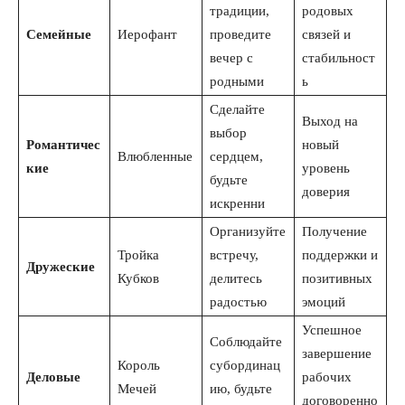
традиции,
родовых
Семейные
Иерофант
проведите
связей и
вечер с
стабильност
родными
ь
Сделайте
Выход на
выбор
Романтичес
новый
Влюбленные
сердцем,
кие
уровень
будьте
доверия
искренни
Организуйте
Получение
Тройка
встречу,
поддержки и
Дружеские
Кубков
делитесь
позитивных
радостью
эмоций
Успешное
Соблюдайте
завершение
Король
субординац
Деловые
рабочих
Мечей
ию, будьте
договоренно