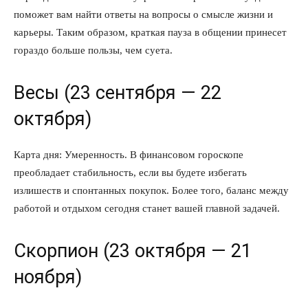
поможет вам найти ответы на вопросы о смысле жизни и
ПОДПИСАТЬСЯ СЕЙЧАС
карьеры. Таким образом, краткая пауза в общении принесет
гораздо больше пользы, чем суета.
Весы (23 сентября — 22
О нас
октября)
Связаться с нами
Политика конфиденциальности
Карта дня: Умеренность. В финансовом гороскопе
преобладает стабильность, если вы будете избегать
Отказ от ответственности
излишеств и спонтанных покупок. Более того, баланс между
Подписка
работой и отдыхом сегодня станет вашей главной задачей.
Мой аккаунт
Реклама
Скорпион (23 октября — 21
Контакты
ноября)