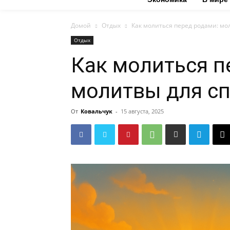
Домой
Отдых
Как молиться перед родами: мо
Отдых
Как молиться п
молитвы для сп
От
Ковальчук
-
15 августа, 2025