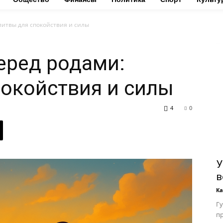
литвы для спокойствия и силы
еред родами:
окойствия и силы
4
0
У
в
К
Гу
пр