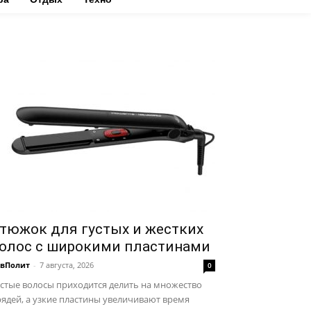
тюжок для густых и жестких
олос с широкими пластинами
авПолит
-
7 августа, 2026
0
стые волосы приходится делить на множество
ядей, а узкие пластины увеличивают время