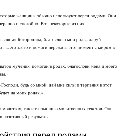
Подписка
 которые женщины обычно используют перед родами. Они
Мой аккаунт
веренно и спокойно. Вот некоторые из них:
Реклама
Контакты
есвятая Богородица, благослови мои роды, даруй
 СЕЙЧАС
от всего злого и помоги пережить этот момент с миром в
ятой мученик, помогай в родах, благослови меня и моего
вы.»
Господи, будь со мной, дай мне силы и терпения в этот
будет на моих родах.»
х молитвах, так и с помощью молитвенных текстов. Они
в позитивный результат.
ойствия перед родами