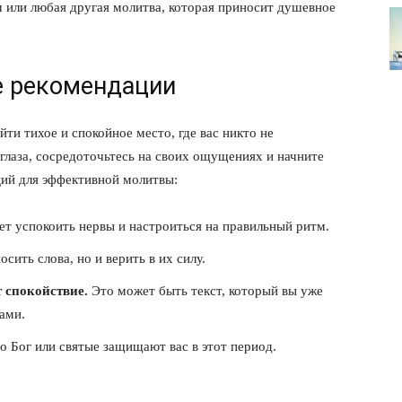
 или любая другая молитва, которая приносит душевное
е рекомендации
йти тихое и спокойное место, где вас никто не
 глаза, сосредоточьтесь на своих ощущениях и начните
ций для эффективной молитвы:
т успокоить нервы и настроиться на правильный ритм.
сить слова, но и верить в их силу.
лит
 спокойствие.
Это может быть текст, который вы уже
сами.
О нас
Связаться с нами
о Бог или святые защищают вас в этот период.
Политика конфиденциальности
Отказ от ответственности