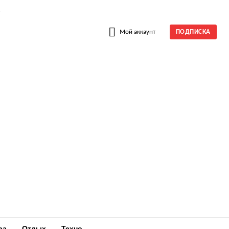
W
Мой аккаунт
ПОДПИСКА
ра
Отдых
Техно