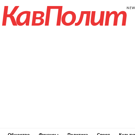
КавПолит
NE
Общество
Финансы
Политика
Спорт
Культу