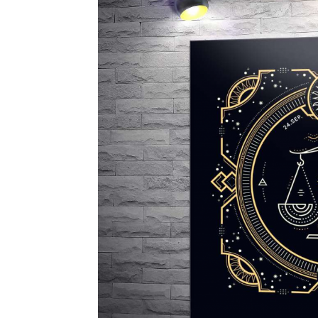
КавПо