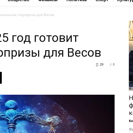
уникальные сюрпризы для Весов
5 год готовит
рпризы для Весов
29
0
Н
ф
к
Ко
Фи