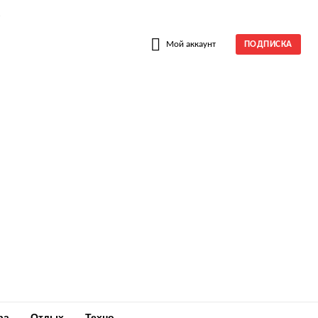
W
Мой аккаунт
ПОДПИСКА
ра
Отдых
Техно