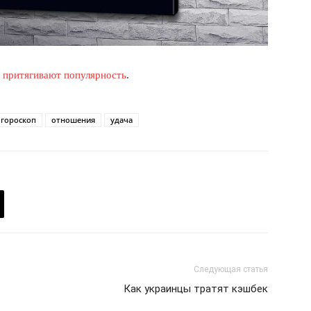
Мой аккаунт
Реклама
Контакты
 СЕЙЧАС
а притягивают популярность
.
гороскоп
отношения
удача
Следующая статья
Как украинцы тратят кэшбек