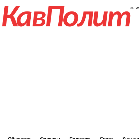
КавПолит
NE
Общество
Финансы
Политика
Спорт
Культу