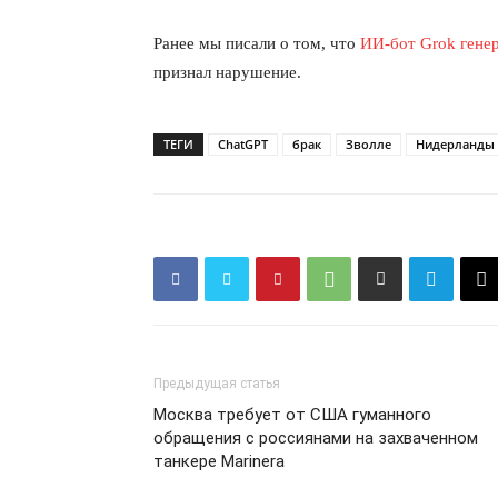
Ранее мы писали о том, что
ИИ-бот Grok гене
признал нарушение.
ПОДПИСАТЬСЯ
ТЕГИ
ChatGPT
брак
Зволле
Нидерланды
Предыдущая статья
Москва требует от США гуманного
обращения с россиянами на захваченном
танкере Marinera