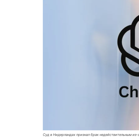
Суд в Нидерландах признал брак недействительным из-