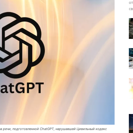
от
св
за речи, подготовленной ChatGPT, нарушавшей Цивильный кодекс