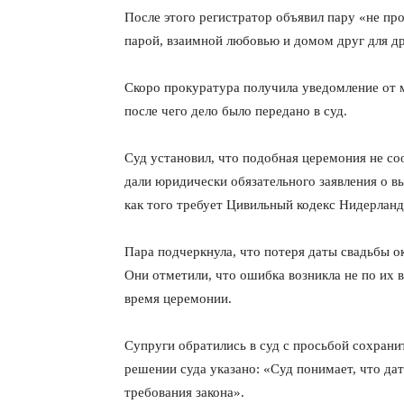
После этого регистратор объявил пару «не пр
парой, взаимной любовью и домом друг для др
Скоро прокуратура получила уведомление от 
после чего дело было передано в суд.
Суд установил, что подобная церемония не соо
дали юридически обязательного заявления о вы
как того требует Цивильный кодекс Нидерланд
КавПо
Пара подчеркнула, что потеря даты свадьбы о
Они отметили, что ошибка возникла не по их в
время церемонии.
Супруги обратились в суд с просьбой сохранит
решении суда указано: «Суд понимает, что да
требования закона».