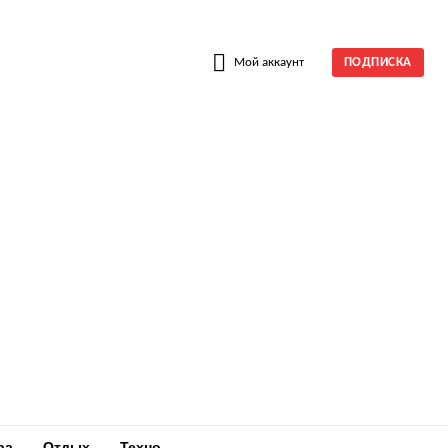
W
Мой аккаунт
ПОДПИСКА
ра
Отдых
Техно