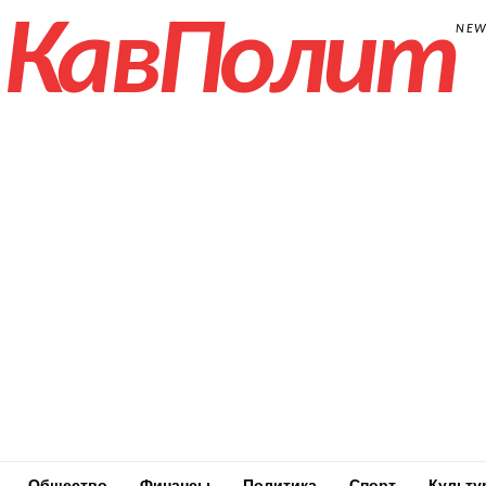
КавПолит
NE
Общество
Финансы
Политика
Спорт
Культу