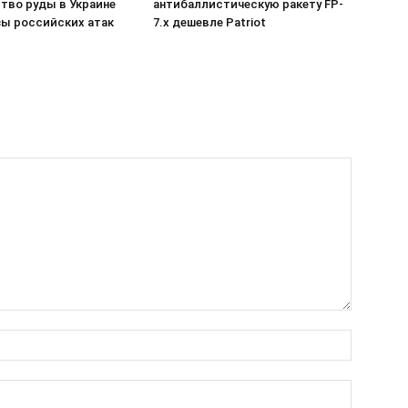
тво руды в Украине
антибаллистическую ракету FP-
зы российских атак
7.x дешевле Patriot