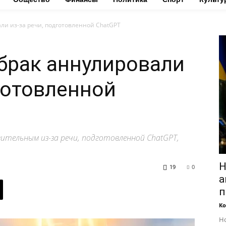
ли из-за речи, подготовленной ChatGPT
брак аннулировали
дготовленной
вительным из-за речи, подготовленной ChatGPT,
Н
19
0
а
п
Ко
Но