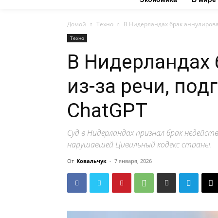
Домой
Техно
В Нидерландах брак аннулирова
Техно
В Нидерландах 
из-за речи, по
ChatGPT
Суд в Нидерландах признал брак недейст
нарушавшей Цивильный кодекс страны.
От
Ковальчук
-
7 января, 2026