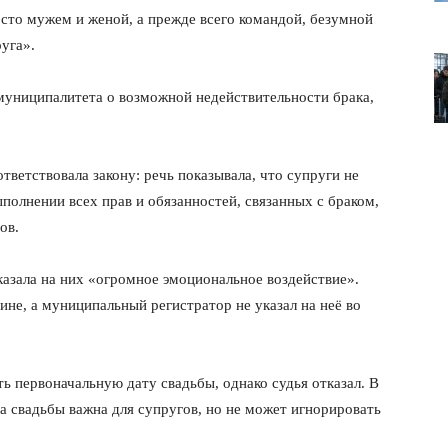
осто мужем и женой, а прежде всего командой, безумной
уга».
муниципалитета о возможной недействительности брака,
тветствовала закону: речь показывала, что супруги не
полнении всех прав и обязанностей, связанных с браком,
ов.
лит
казала на них «огромное эмоциональное воздействие».
О нас
ине, а муниципальный регистратор не указал на неё во
Связаться с нами
Политика конфиденциальности
Отказ от ответственности
ь первоначальную дату свадьбы, однако судья отказал. В
та свадьбы важна для супругов, но не может игнорировать
Подписка
Мой аккаунт