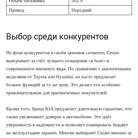
Объём багажника
502 л
Привод
Передний
О нас
Связаться с нами
Политика конфиденциальности
Выбор среди конкурентов
Отказ от ответственности
Подписка
На фоне конкурентов в своём ценовом сегменте, Cerato
Мой аккаунт
выигрывает за счёт лучшего оснащения «в базе» и
Реклама
современного внешнего вида. По сравнению с аналогичными
моделями от Toyota или Hyundai, он часто предлагает
Контакты
больше функций за ту же цену. Это делает его особенно
привлекательным для прагматичных покупателей.
Кроме того, бренд KIA предлагает длительную гарантию, что
также увеличивает доверие к автомобилю. Это даёт
уверенность в надёжности и позволяет планировать бюджет
на эксплуатацию заранее. Многие выбирают Cerato именно за