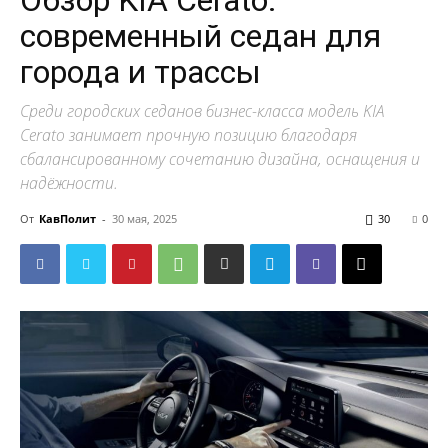
Обзор KIA Cerato:
современный седан для
города и трассы
Среди городских седанов бизнес-класса модель KIA
Cerato занимает прочную позицию благодаря
сбалансированному сочетанию дизайна, оснащения и
надёжности.
От
КавПолит
-
30 мая, 2025
30
0