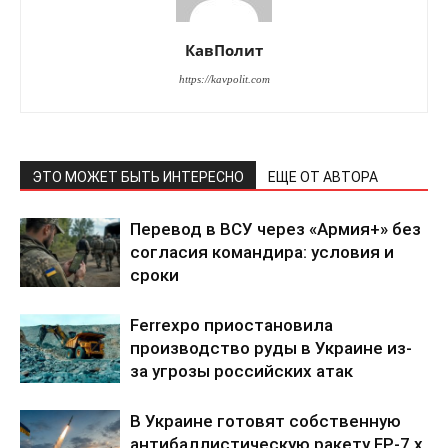
КавПолит
https://kavpolit.com
ЭТО МОЖЕТ БЫТЬ ИНТЕРЕСНО
ЕЩЕ ОТ АВТОРА
Перевод в ВСУ через «Армия+» без
согласия командира: условия и
сроки
Ferrexpo приостановила
производство руды в Украине из-
за угрозы российских атак
В Украине готовят собственную
антибаллистическую ракету FP-7.x