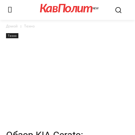
КавПолит
NEW
Домой
Техно
Техно