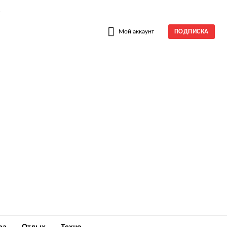
W
Мой аккаунт
ПОДПИСКА
ра
Отдых
Техно