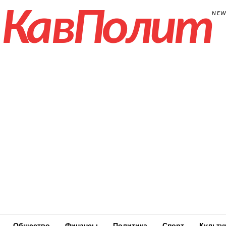
КавПолит
NE
Общество
Финансы
Политика
Спорт
Культу