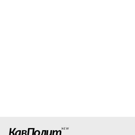
КавПолит
NEW