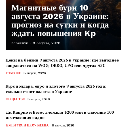
Магнитные бури 10
августа 2026 в Украине:
прогноз на сутки и когда
ждать повышения Kp
Ковальчук
-
9 Августа, 2026
Цены на бензин 9 августа 2026 в Украине: где выгоднее
заправиться на WOG, OKKO, UPG или других АЗС
ГЛАВНОЕ
8 августа, 2026
Курс доллара, евро и злотого 9 августа 2026 года:
сколько стоит валюта в Украине
ОБЩЕСТВО
8 августа, 2026
Ди Каприо и Безос вложили $200 млн в спасение 100
исчезающих видов
КавПолит
КУЛЬТУРА И ШОУ-БИЗНЕС
8 августа, 2026