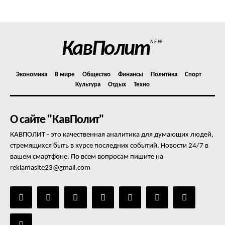
Отказ от ответственности
Подписка
Мой аккаунт
КавПолит
NEW
Реклама
Контакты
Экономика
В мире
Общество
Финансы
Политика
Спорт
Культура
Отдых
Техно
О сайте "КавПолит"
КАВПОЛИТ - это качественная аналитика для думающих людей,
стремящихся быть в курсе последних событий. Новости 24/7 в
вашем смартфоне. По всем вопросам пишите на
reklamasite23@gmail.com