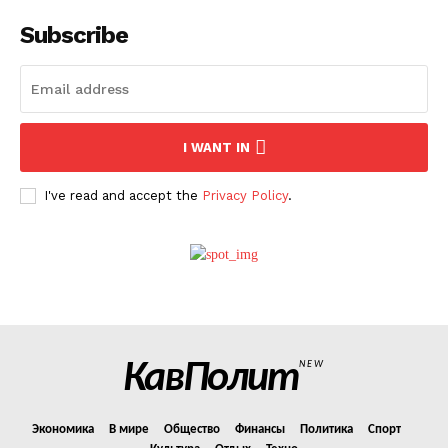
Subscribe
О нас
Связаться с нами
Политика конфиденциальности
I WANT IN
Отказ от ответственности
Подписка
I've read and accept the
Privacy Policy
.
Мой аккаунт
Реклама
Контакты
КавПолит
NEW
Экономика
В мире
Общество
Финансы
Политика
Спорт