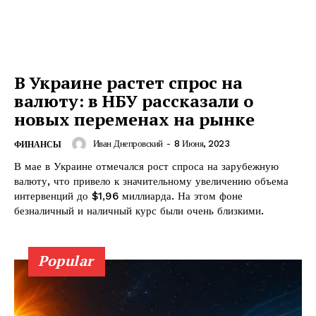
В Украине растет спрос на
ПОДПИСАТЬСЯ СЕЙЧАС
валюту: в НБУ рассказали о
новых переменах на рынке
Иван Днепровский
-
8 Июня, 2023
ФИНАНСЫ
В мае в Украине отмечался рост спроса на зарубежную
О нас
валюту, что привело к значительному увеличению объема
интервенций до $1,96 миллиарда. На этом фоне
Связаться с нами
безналичный и наличный курс были очень близкими.
Политика конфиденциальности
Отказ от ответственности
Popular
Подписка
Мой аккаунт
Реклама