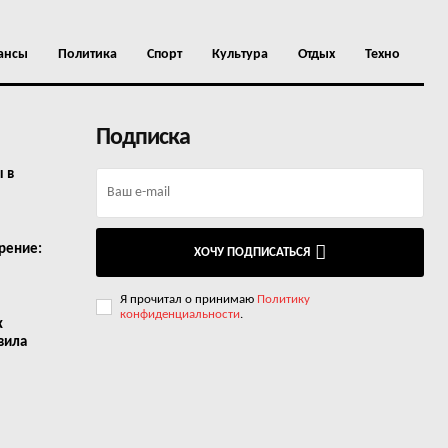
ансы
Политика
Спорт
Культура
Отдых
Техно
Подписка
ы в
рение:
ХОЧУ ПОДПИСАТЬСЯ
Я прочитал о принимаю
Политику
конфиденциальности
.
х
вила