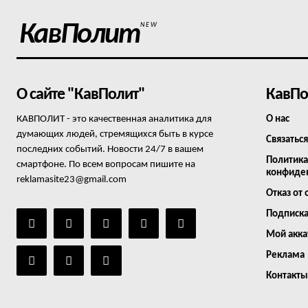
КавПолит
NEW
О сайте "КавПолит"
КавПо
КАВПОЛИТ - это качественная аналитика для
О нас
думающих людей, стремящихся быть в курсе
Связаться
последних событий. Новости 24/7 в вашем
Политика
смартфоне. По всем вопросам пишите на
конфиде
reklamasite23@gmail.com
Отказ от 
Подписк
Мой акка
Реклама
Контакты