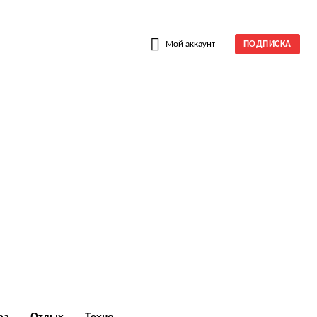
W
Мой аккаунт
ПОДПИСКА
ра
Отдых
Техно