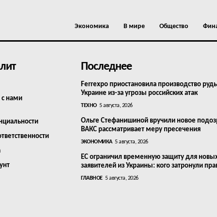
Экономика
В мире
Общество
Фин
лит
Последнее
Ferrexpo приостановила производство руд
Украине из-за угрозы российских атак
 с нами
ТЕХНО
5 августа, 2026
Ольге Стефанишиной вручили новое подоз
нциальности
ВАКС рассматривает меру пресечения
ответственности
ЭКОНОМИКА
5 августа, 2026
а
ЕС ограничил временную защиту для новы
унт
заявителей из Украины: кого затронули пра
ГЛАВНОЕ
5 августа, 2026