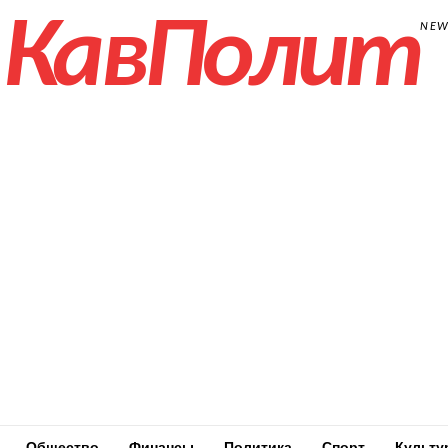
КавПолит
NE
Общество
Финансы
Политика
Спорт
Культу