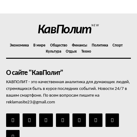
Отказ от ответственности
Подписка
Мой аккаунт
КавПолит
NEW
Реклама
Контакты
Экономика
В мире
Общество
Финансы
Политика
Спорт
Культура
Отдых
Техно
О сайте "КавПолит"
КАВПОЛИТ - это качественная аналитика для думающих людей,
стремящихся быть в курсе последних событий. Новости 24/7 в
вашем смартфоне. По всем вопросам пишите на
reklamasite23@gmail.com