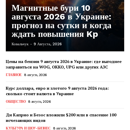
Магнитные бури 10
августа 2026 в Украине:
прогноз на сутки и когда
ждать повышения Kp
Ковальчук
-
9 Августа, 2026
Цены на бензин 9 августа 2026 в Украине: где выгоднее
заправиться на WOG, OKKO, UPG или других АЗС
ГЛАВНОЕ
8 августа, 2026
Курс доллара, евро и злотого 9 августа 2026 года:
сколько стоит валюта в Украине
ОБЩЕСТВО
8 августа, 2026
Ди Каприо и Безос вложили $200 млн в спасение 100
исчезающих видов
КавПолит
КУЛЬТУРА И ШОУ-БИЗНЕС
8 августа, 2026