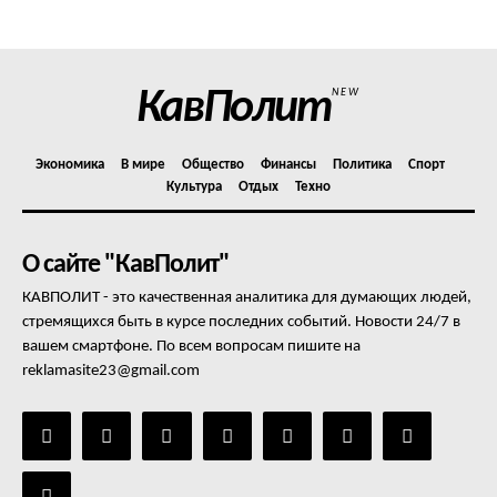
Отказ от ответственности
Подписка
Мой аккаунт
КавПолит
NEW
Реклама
Контакты
Экономика
В мире
Общество
Финансы
Политика
Спорт
Культура
Отдых
Техно
О сайте "КавПолит"
КАВПОЛИТ - это качественная аналитика для думающих людей,
стремящихся быть в курсе последних событий. Новости 24/7 в
вашем смартфоне. По всем вопросам пишите на
reklamasite23@gmail.com