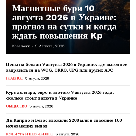
Магнитные бури 10
августа 2026 в Украине:
прогноз на сутки и когда
ждать повышения Kp
Ковальчук
-
9 Августа, 2026
Цены на бензин 9 августа 2026 в Украине: где выгоднее
заправиться на WOG, OKKO, UPG или других АЗС
ГЛАВНОЕ
8 августа, 2026
Курс доллара, евро и злотого 9 августа 2026 года:
сколько стоит валюта в Украине
ОБЩЕСТВО
8 августа, 2026
Ди Каприо и Безос вложили $200 млн в спасение 100
исчезающих видов
КавПолит
КУЛЬТУРА И ШОУ-БИЗНЕС
8 августа, 2026