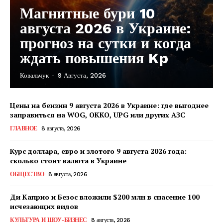
Магнитные бури 10
августа 2026 в Украине:
прогноз на сутки и когда
ждать повышения Kp
Ковальчук
-
9 Августа, 2026
Цены на бензин 9 августа 2026 в Украине: где выгоднее
заправиться на WOG, OKKO, UPG или других АЗС
ГЛАВНОЕ
8 августа, 2026
Курс доллара, евро и злотого 9 августа 2026 года:
сколько стоит валюта в Украине
ОБЩЕСТВО
8 августа, 2026
Ди Каприо и Безос вложили $200 млн в спасение 100
исчезающих видов
КавПолит
КУЛЬТУРА И ШОУ-БИЗНЕС
8 августа, 2026