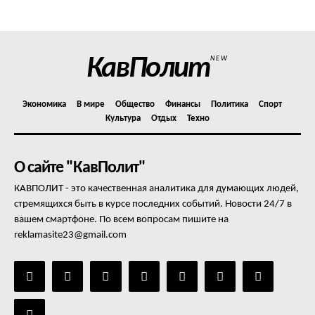
Отказ от ответственности
Подписка
Мой аккаунт
КавПолит
NEW
Реклама
Контакты
Экономика
В мире
Общество
Финансы
Политика
Спорт
Культура
Отдых
Техно
О сайте "КавПолит"
КАВПОЛИТ - это качественная аналитика для думающих людей,
стремящихся быть в курсе последних событий. Новости 24/7 в
вашем смартфоне. По всем вопросам пишите на
reklamasite23@gmail.com