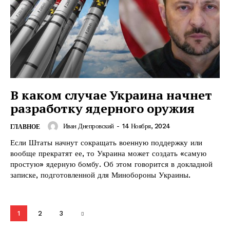
В каком случае Украина начнет
ПОДПИСАТЬСЯ СЕЙЧАС
разработку ядерного оружия
Иван Днепровский
-
14 Ноября, 2024
ГЛАВНОЕ
Если Штаты начнут сокращать военную поддержку или
вообще прекратят ее, то Украина может создать «самую
О нас
простую» ядерную бомбу. Об этом говорится в докладной
записке, подготовленной для Минобороны Украины.
Связаться с нами
Политика конфиденциальности
Отказ от ответственности
1
2
3
Подписка