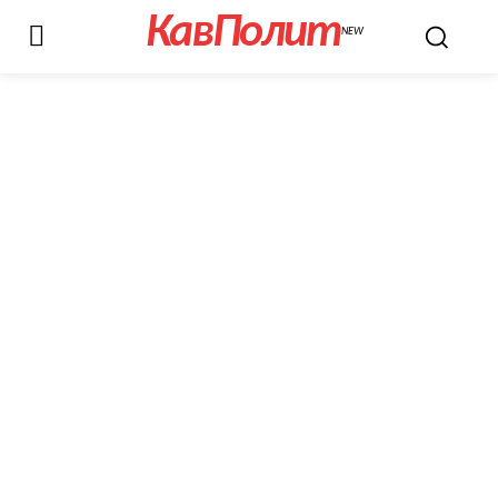
КавПолит
NEW