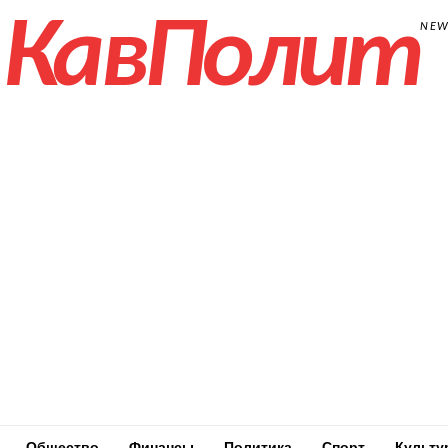
КавПолит
NE
Общество
Финансы
Политика
Спорт
Культу