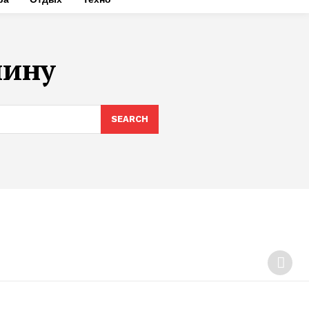
чину
SEARCH