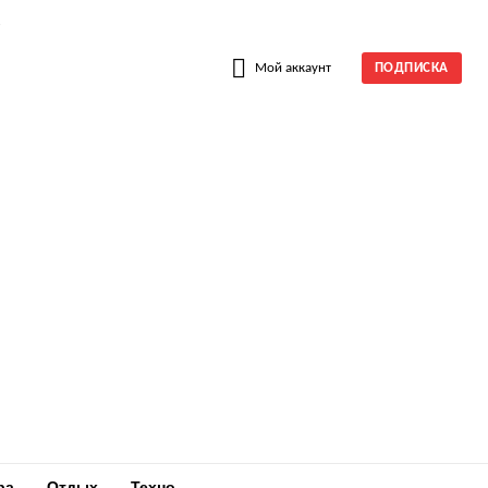
W
Мой аккаунт
ПОДПИСКА
ра
Отдых
Техно