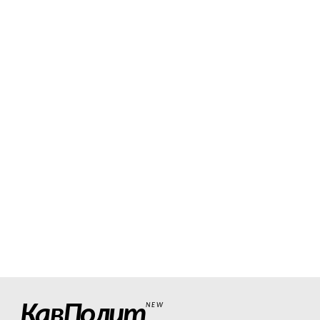
КавПолит
NEW