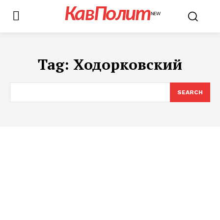
КавПолит
NEW
Tag:
Ходорковский
SEARCH