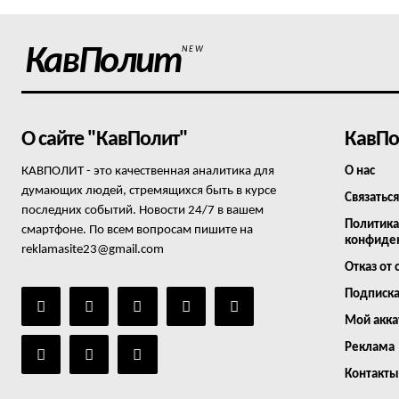
КавПолит
NEW
О сайте "КавПолит"
КавПо
КАВПОЛИТ - это качественная аналитика для
О нас
думающих людей, стремящихся быть в курсе
Связаться
последних событий. Новости 24/7 в вашем
Политика
смартфоне. По всем вопросам пишите на
конфиде
reklamasite23@gmail.com
Отказ от 
Подписк
Мой акка
Реклама
Контакты