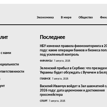
Экономика
В мире
Общество
Фин
лит
Последнее
НБУ изменил правила финмониторинга в 2
году: какие операции банков и бизнеса поп
 с нами
под усиленный контроль
ФИНАНСЫ
7 августа, 2026
нциальности
Зеленский прибыл в Сербию: что президен
ответственности
Украины будет обсуждать с Вучичем в Бел
а
ГЛАВНОЕ
7 августа, 2026
унт
Василий Иванчук войдет в Зал шахматной с
2026 году: дата церемонии и достижения
гроссмейстера
СПОРТ
7 августа, 2026