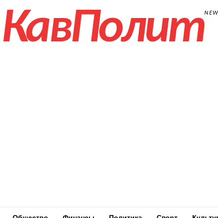
КавПолит
NE
Общество
Финансы
Политика
Спорт
Культу