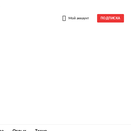
W
Мой аккаунт
ПОДПИСКА
ра
Отдых
Техно