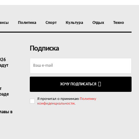
ансы
Политика
Спорт
Культура
Отдых
Техно
Подписка
026
адут
ХОЧУ ПОДПИСАТЬСЯ
т
граде
Я прочитал о принимаю
Политику
конфиденциальности
.
лавы в