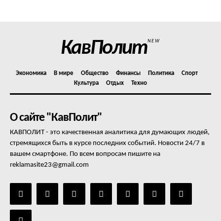
Отказ от ответственности
Подписка
Мой аккаунт
КавПолит
NEW
Реклама
Контакты
Экономика
В мире
Общество
Финансы
Политика
Спорт
Культура
Отдых
Техно
О сайте "КавПолит"
КАВПОЛИТ - это качественная аналитика для думающих людей,
стремящихся быть в курсе последних событий. Новости 24/7 в
вашем смартфоне. По всем вопросам пишите на
reklamasite23@gmail.com