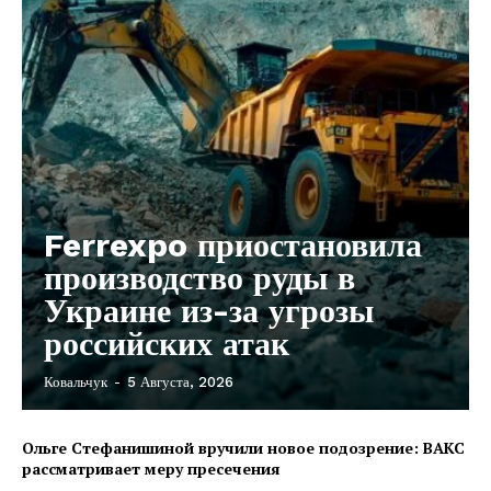
О нас
Связаться с нами
Политика конфиденциальности
Отказ от ответственности
Подписка
Мой аккаунт
Реклама
Ferrexpo приостановила
Контакты
производство руды в
Украине из-за угрозы
российских атак
Ковальчук
-
5 Августа, 2026
Ольге Стефанишиной вручили новое подозрение: ВАКС
рассматривает меру пресечения