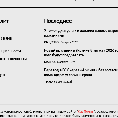
лит
Последнее
Утюжок для густых и жестких волос с шир
пластинами
 с нами
ОБЩЕСТВО
7 августа, 2026
Новый праздник в Украине 8 августа 2026 г
нциальности
кого будут поздравлять
ответственности
ГЛАВНОЕ
6 августа, 2026
а
Перевод в ВСУ через «Армия+» без согласи
унт
командира: условия и сроки
ТЕХНО
6 августа, 2026
х материалов, опубликованных на нашем сайте "
КавПолит
", разрешается
оисковых систем гиперссылка. Ссылка должна быть размещена в независим