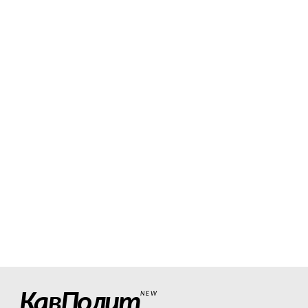
КавПолит
NEW