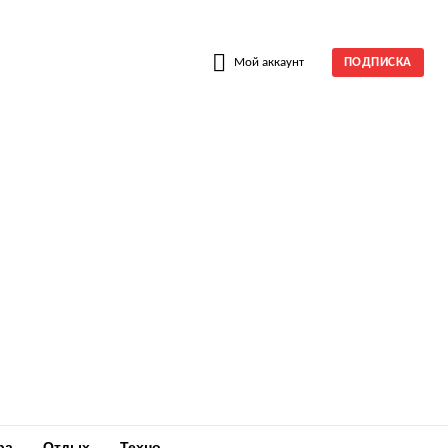
W
Мой аккаунт
ПОДПИСКА
ра
Отдых
Техно