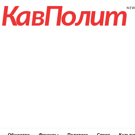
КавПолит
NE
Общество
Финансы
Политика
Спорт
Культу