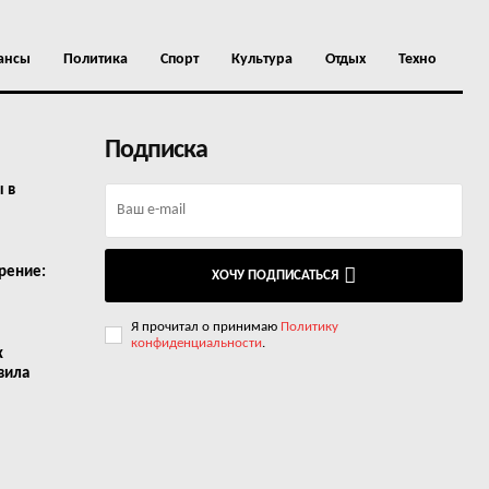
ансы
Политика
Спорт
Культура
Отдых
Техно
Подписка
ы в
рение:
ХОЧУ ПОДПИСАТЬСЯ
Я прочитал о принимаю
Политику
конфиденциальности
.
х
вила