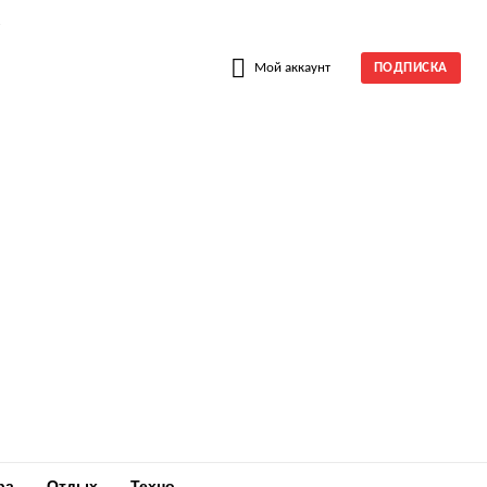
W
Мой аккаунт
ПОДПИСКА
ра
Отдых
Техно