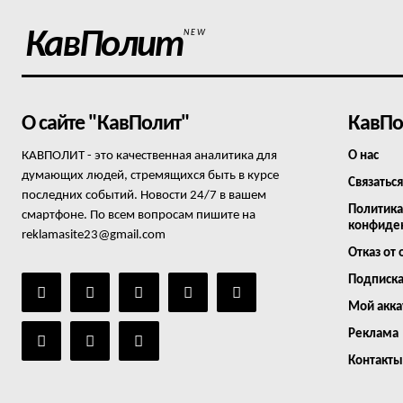
КавПолит
NEW
О сайте "КавПолит"
КавПо
КАВПОЛИТ - это качественная аналитика для
О нас
думающих людей, стремящихся быть в курсе
Связаться
последних событий. Новости 24/7 в вашем
Политика
смартфоне. По всем вопросам пишите на
конфиде
reklamasite23@gmail.com
Отказ от 
Подписк
Мой акка
Реклама
Контакты