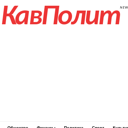
КавПолит
NE
Общество
Финансы
Политика
Спорт
Культу