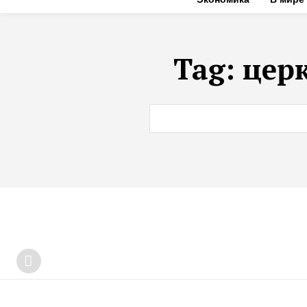
Tag:
цер