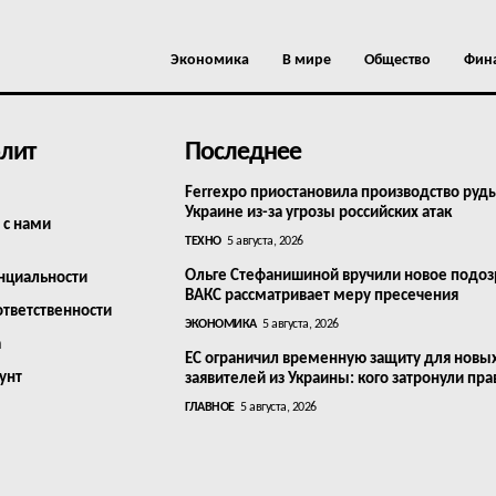
Экономика
В мире
Общество
Фин
лит
Последнее
Ferrexpo приостановила производство руд
Украине из-за угрозы российских атак
 с нами
ТЕХНО
5 августа, 2026
Ольге Стефанишиной вручили новое подоз
нциальности
ВАКС рассматривает меру пресечения
ответственности
ЭКОНОМИКА
5 августа, 2026
а
ЕС ограничил временную защиту для новы
унт
заявителей из Украины: кого затронули пра
ГЛАВНОЕ
5 августа, 2026