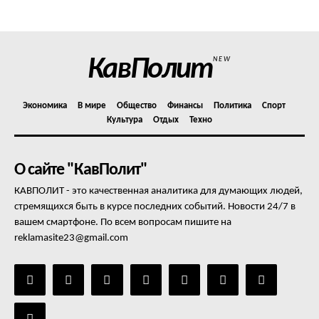
Отказ от ответственности
Подписка
Мой аккаунт
КавПолит
NEW
Реклама
Контакты
Экономика
В мире
Общество
Финансы
Политика
Спорт
Культура
Отдых
Техно
О сайте "КавПолит"
КАВПОЛИТ - это качественная аналитика для думающих людей,
стремящихся быть в курсе последних событий. Новости 24/7 в
вашем смартфоне. По всем вопросам пишите на
reklamasite23@gmail.com