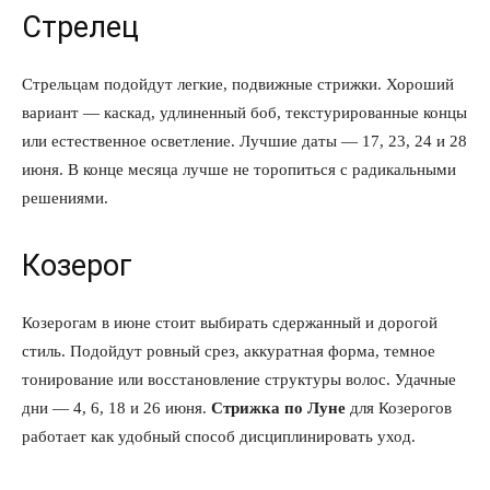
Стрелец
Связаться с нами
Политика конфиденциальности
Стрельцам подойдут легкие, подвижные стрижки. Хороший
Отказ от ответственности
вариант — каскад, удлиненный боб, текстурированные концы
Подписка
или естественное осветление. Лучшие даты — 17, 23, 24 и 28
Мой аккаунт
июня. В конце месяца лучше не торопиться с радикальными
Реклама
решениями.
Контакты
Козерог
Козерогам в июне стоит выбирать сдержанный и дорогой
стиль. Подойдут ровный срез, аккуратная форма, темное
тонирование или восстановление структуры волос. Удачные
дни — 4, 6, 18 и 26 июня.
Стрижка по Луне
для Козерогов
работает как удобный способ дисциплинировать уход.