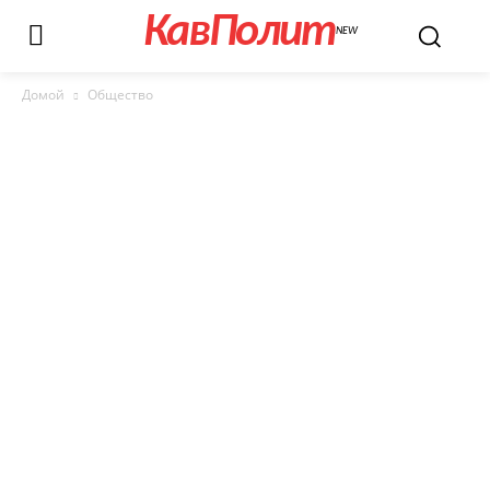
КавПолит
NEW
Домой
Общество