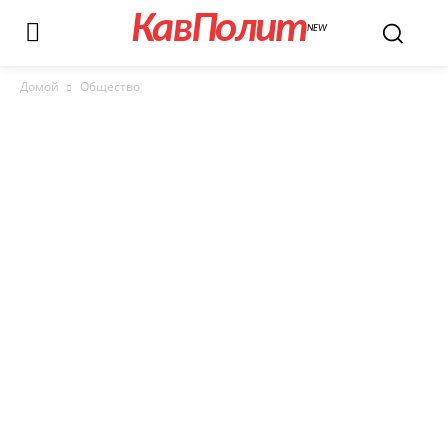
КавПолит
NEW
Домой
Общество