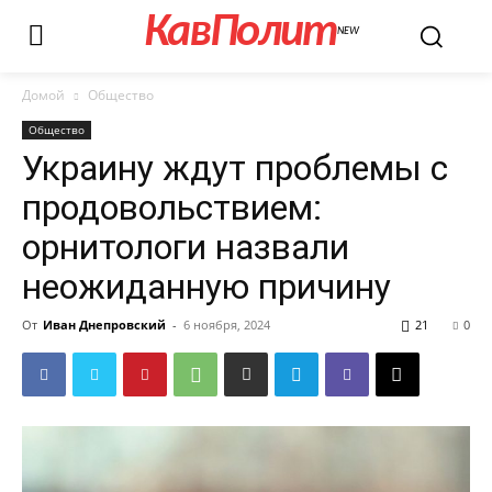
КавПолит
NEW
Домой
Общество
Общество
Украину ждут проблемы с
продовольствием:
орнитологи назвали
неожиданную причину
От
Иван Днепровский
-
6 ноября, 2024
21
0