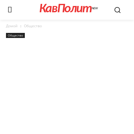
КавПолит
NEW
Домой
Общество
Общество