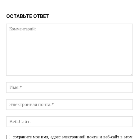
ОСТАВЬТЕ ОТВЕТ
ПОДПИСАТЬСЯ СЕЙЧАС
О нас
Связаться с нами
Политика конфиденциальности
Отказ от ответственности
Подписка
Мой аккаунт
Реклама
Контакты
сохраните мое имя, адрес электронной почты и веб-сайт в этом