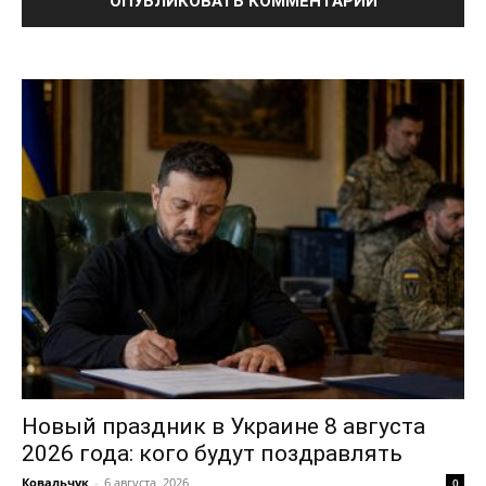
ПОДПИСАТЬСЯ СЕЙЧАС
О нас
Связаться с нами
Политика конфиденциальности
Отказ от ответственности
Подписка
Мой аккаунт
Реклама
Новый праздник в Украине 8 августа
Контакты
2026 года: кого будут поздравлять
Ковальчук
-
6 августа, 2026
0