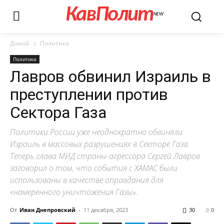
КавПолит
NEW
Домой
Политика
Политика
Лавров обвинил Израиль в
преступлении против
Сектора Газа
Политики России уже неоднократно обвиняли
Израиль в массовых разрушениях в Секторе Газа.
Теперь глава МИД страны-агрессора Сергей Лавров
заговорил о том, что события с XAMAC были
использованы в качестве оправдания для
«намеренного уничтожения Газы».
От
Иван Днепровский
-
11 декабря, 2023
30
0