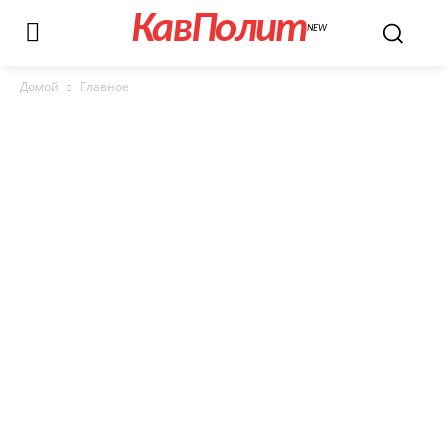
КавПолит
NEW
Домой
Главное