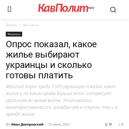
КавПолит
NEW
Домой
Финансы
Финансы
Опрос показал, какое
жилье выбирают
украинцы и сколько
готовы платить
Майский опрос среди 1500 украинцев показал, какое
жилье и по каким ценам больше всего интересует
украинцев во время войны. Учитывалась
заинтересованность граждан как в покупке, так и в
аренде жилья.
От
Иван Днепровский
-
13 июня, 2023
91
0