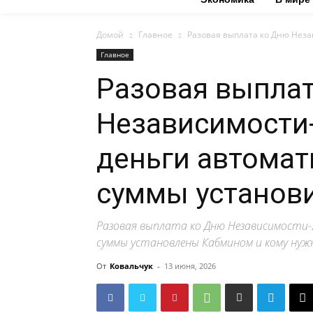
Домой
Главное
Разовая выплата ко Дню Незав
Главное
Разовая выпла
Независимости-
деньги автомат
суммы установ
Разовая выплата ко Дню Независимости-
суммы установлены Кабмином и кому нужн
От
Ковальчук
-
13 июня, 2026