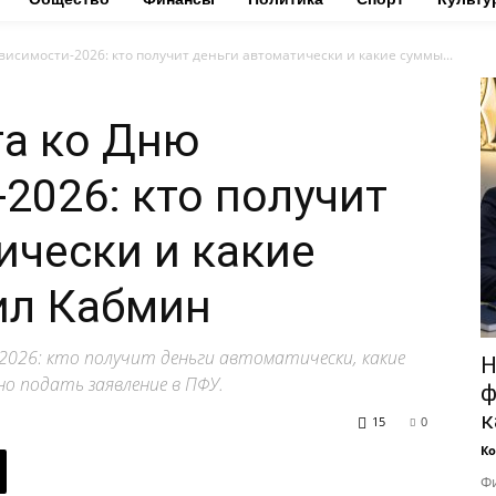
исимости-2026: кто получит деньги автоматически и какие суммы...
та ко Дню
2026: кто получит
ически и какие
ил Кабмин
2026: кто получит деньги автоматически, какие
Н
о подать заявление в ПФУ.
ф
к
15
0
Ко
Фи