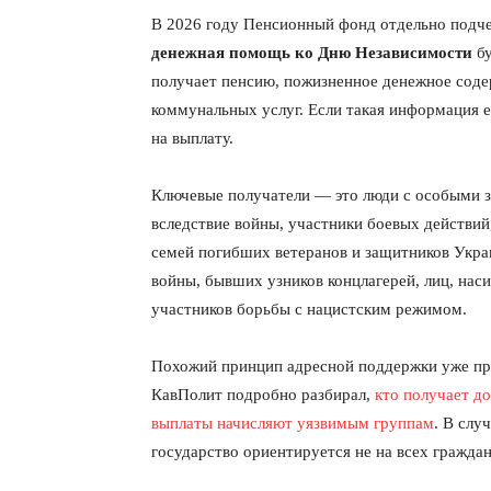
В 2026 году Пенсионный фонд отдельно подче
денежная помощь ко Дню Независимости
бу
получает пенсию, пожизненное денежное соде
коммунальных услуг. Если такая информация е
на выплату.
Ключевые получатели — это люди с особыми з
вследствие войны, участники боевых действи
семей погибших ветеранов и защитников Укра
войны, бывших узников концлагерей, лиц, нас
участников борьбы с нацистским режимом.
КавПо
Похожий принцип адресной поддержки уже пр
КавПолит подробно разбирал,
кто получает д
выплаты начисляют уязвимым группам
. В слу
государство ориентируется не на всех гражда