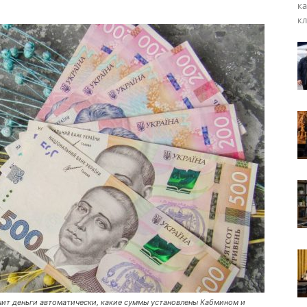
ка
кл
чит деньги автоматически, какие суммы установлены Кабмином и