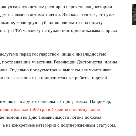
ркнул важную деталь: расширен перечень лиц, которым
дет выплачена автоматически. Это касается тех, кто уже
ржание, жилищную субсидию или льготы на оплату
сть у ПФУ, человеку не нужно повторно доказывать право
аслугами перед государством, лица с инвалидностью
й, пострадавшие участники Революции Достоинства, члены
ины. Отдельно предусмотрены выплаты для участников
ильно вывезенных на принудительные работы, и детей
лит
именялся в других социальных программах. Например,
О нас
ополнительные 1500 грн в Украине и почему такие
Связаться с нами
чае помощи ко Дню Независимости логика похожая:
н, а на конкретные категории с подтвержденным статусом.
Политика конфиденциальности
Отказ от ответственности