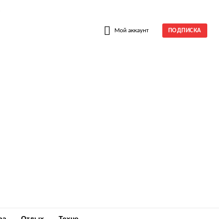
W
Мой аккаунт
ПОДПИСКА
ра
Отдых
Техно