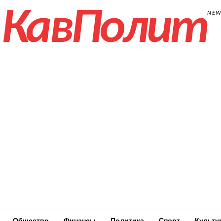
КавПолит
NE
Общество
Финансы
Политика
Спорт
Культу