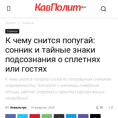
КавПолит
NEW
Домой
Главное
Главное
К чему снится попугай:
сонник и тайные знаки
подсознания о сплетнях
или гостях
К чему снится попугай согласно популярным сонникам
современности. Читайте о значении поведения
птицы, цветах оперения и скрытых угрозах ваших
сновидений.
От
Ковальчук
-
24 февраля, 2026
15
0