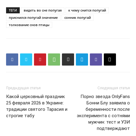
ТЕГИ
видеть во сне попугая
к чему снится попугай
приснился попугай значение
сонник попугай
толкование снов птицы
О нас
Связаться с нами
Политика конфиденциальности
Отказ от ответственности
Подписка
Мой аккаунт
Реклама
Предыдущая статья
Следующая статья
Контакты
Какой церковный праздник
Порно звезда OnlyFans
25 февраля 2026 в Украине:
Бонни Блу заявила о
традиции святого Тарасия и
беременности после
строгие табу
эксперимента с сотнями
мужчин: тест и УЗИ
подтверждают