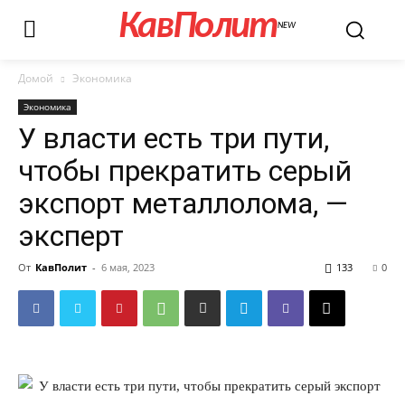
КавПолит
NEW
Домой
Экономика
Экономика
У власти есть три пути,
чтобы прекратить серый
экспорт металлолома, —
эксперт
От
КавПолит
-
6 мая, 2023
133
0