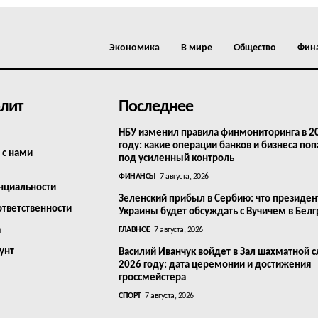
Экономика
В мире
Общество
Фин
лит
Последнее
НБУ изменил правила финмониторинга в 2
году: какие операции банков и бизнеса поп
 с нами
под усиленный контроль
ФИНАНСЫ
7 августа, 2026
нциальности
Зеленский прибыл в Сербию: что президен
ответственности
Украины будет обсуждать с Вучичем в Бел
а
ГЛАВНОЕ
7 августа, 2026
унт
Василий Иванчук войдет в Зал шахматной с
2026 году: дата церемонии и достижения
гроссмейстера
СПОРТ
7 августа, 2026