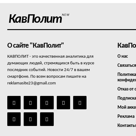
КавПолит
NEW
О сайте "КавПолит"
КавПо
КАВПОЛИТ - это качественная аналитика для
О нас
думающих людей, стремящихся быть в курсе
Связаться
последних событий. Новости 24/7 в вашем
Политика
смартфоне. По всем вопросам пишите на
конфиде
reklamasite23@gmail.com
Отказ от 
Подписк
Мой акка
Реклама
Контакты