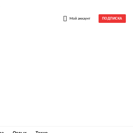
W
Мой аккаунт
ПОДПИСКА
ра
Отдых
Техно