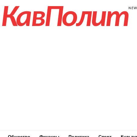
КавПолит
NE
Общество
Финансы
Политика
Спорт
Культу