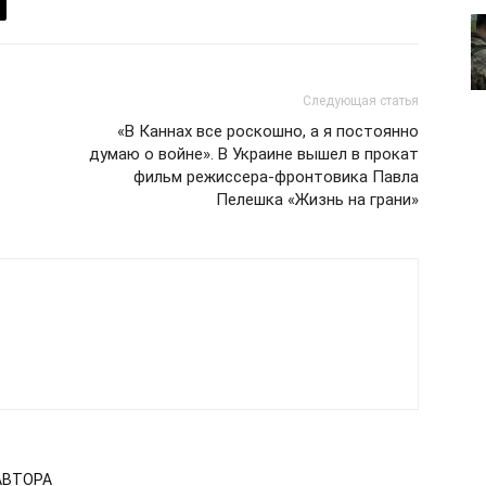
Политика конфиденциальности
Отказ от ответственности
Подписка
Следующая статья
Мой аккаунт
«В Каннах все роскошно, а я постоянно
Реклама
думаю о войне». В Украине вышел в прокат
фильм режиссера-фронтовика Павла
Контакты
 СЕЙЧАС
Пелешка «Жизнь на грани»
АВТОРА