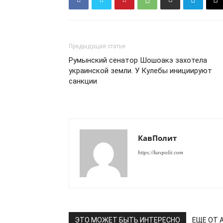
Предыдущая статья
Румынский сенатор Шошоакэ захотела
украинской земли. У Кулебы инициируют
санкции
ПОДПИСАТЬСЯ
КавПолит
https://kavpolit.com
ЭТО МОЖЕТ БЫТЬ ИНТЕРЕСНО
ЕЩЕ ОТ 