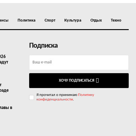
ансы
Политика
Спорт
Культура
Отдых
Техно
Подписка
026
адут
ХОЧУ ПОДПИСАТЬСЯ
т
граде
Я прочитал о принимаю
Политику
конфиденциальности
.
лавы в