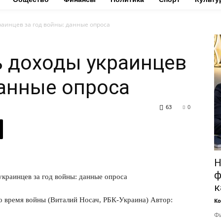
раинцев за год войны: данные опроса
ь доходы украинцев
данные опроса
63
0
Н
ф
к
о время войны (Виталий Носач, РБК-Украина) Автор:
Ко
Фи